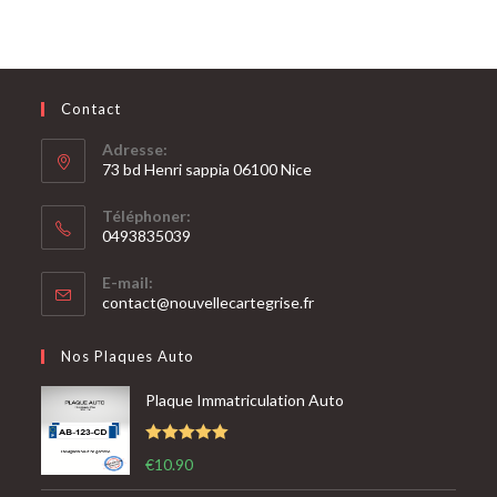
Contact
Adresse:
73 bd Henri sappia 06100 Nice
Téléphoner:
0493835039
S’ouvre
E-mail:
dans
S’ouvre
contact@nouvellecartegrise.fr
votre
dans
votre
application
Nos Plaques Auto
application
Plaque Immatriculation Auto
Note
5.00
€
10.90
sur 5