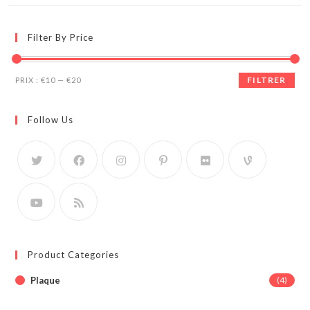
Filter By Price
Prix
Prix
FILTRER
PRIX :
€10
—
€20
min
max
Follow Us
Product Categories
Plaque
(4)