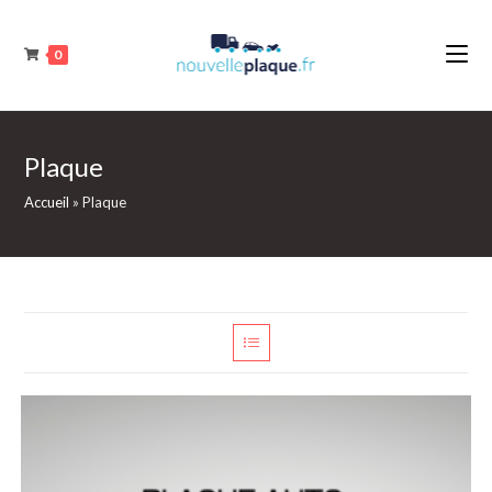
Skip
to
0
content
Plaque
Accueil
»
Plaque