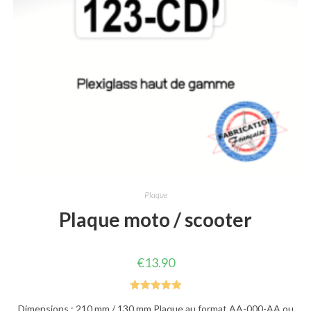
Plaque
Plaque moto / scooter
€
13.90
Note
5.00
Dimensions : 210 mm / 130 mm Plaque au format AA-000-AA ou